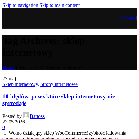
Skip to navigation
Skip to main content
Kontakt
Tag Archives: sklep
internetowy
Home
/
Posts Tagged "sklep internetowy"
23
maj
Sklep internetowy
,
Strony internetowe
10 błędów, przez które sklep internetowy nie
sprzedaje
Posted by
Bartosz
23.05.2026
0
1. Wolno działający sklep WooCommerceSzybkość ładowania
strony ma ogromny wpływ na sprzedaż i pozycjonowanie w