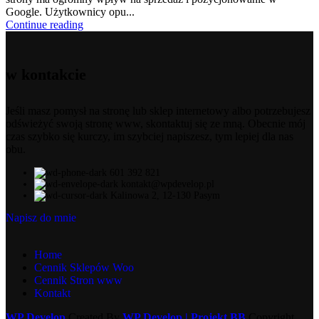
Google. Użytkownicy opu...
Continue reading
w kontakcie
Jeśli masz pomysł na stronę lub sklep internetowy albo potrzebujesz
odświeżyć swoją stronę www, skontaktuj się ze mną. Obecnie mój
czas szybko się kurczy, im szybciej napiszesz, tym lepiej dla nas
obu.
601 392 821
kontakt@wpdevelop.pl
Kalinowa 2, 12-130 Pasym
Napisz do mnie
Home
Cennik Sklepów Woo
Cennik Stron www
Kontakt
WP Develop
Created By
WP Develop | Projekt BB
Copyright