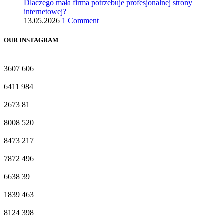
Dlaczego mała firma potrzebuje profesjonalnej strony
internetowej?
13.05.2026
1 Comment
OUR INSTAGRAM
3607
606
6411
984
2673
81
8008
520
8473
217
7872
496
6638
39
1839
463
8124
398