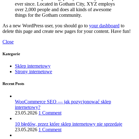
ever since. Located in Gotham City, XYZ employs
over 2,000 people and does all kinds of awesome
things for the Gotham community.
As a new WordPress user, you should go to
your dashboard
to
delete this page and create new pages for your content. Have fun!
Close
Kategorie
Sklep internetowy
Strony internetowe
Recent Posts
WooCommerce SEO — jak pozycjonować sklep
internetowy?
23.05.2026
1 Comment
10 błędów, przez które sklep internetowy nie sprzedaje
23.05.2026
1 Comment